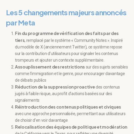
Les
5 changements majeurs annoncés
par Meta
Fin du programme de vérification des faits par des
tiers
, remplacé par le système « Community Notes ». Inspiré
du modèle de X (anciennement Twitter), ce système repose
sur la contribution d’utilisateurs pour signaler les contenus
trompeurs et ajouter un contexte supplémentaire.
Assouplissement des restrictions
sur des sujets sensibles
comme l’immigration et le genre, pour encourager davantage
de débats publics
Réduction de la suppression proactive
des contenus
jugés à faible risque, au profit d’actions basées sur des
signalements
Réintroduction des contenus politiques et civiques
avec une approche personnalisée, permettant aux utilisateurs
de choisir d’en voir davantage
Relocalisation des équipes de politique et modération
de la Californie vers le Texas, pour refléter une diversité