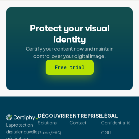
Protect your visual
identity
Certify your content now and maintain
control over your digital image.
Free trial
DÉCOUVRIR
ENTREPRISE
LÉGAL
Solutions
Contact
Confidentialité
La protection
digitale nouvelle
Guide / FAQ
CGU
génération.