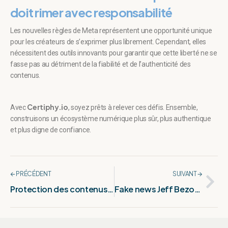
doit rimer avec responsabilité
Les nouvelles règles de Meta représentent une opportunité unique
pour les créateurs de s’exprimer plus librement. Cependant, elles
nécessitent des outils innovants pour garantir que cette liberté ne se
fasse pas au détriment de la fiabilité et de l’authenticité des
contenus.
Certiphy.io
Avec
, soyez prêts à relever ces défis. Ensemble,
construisons un écosystème numérique plus sûr, plus authentique
et plus digne de confiance.
🡨 PRÉCÉDENT
SUIVANT 🡪
Protection des contenus : l’empreinte numérique expliquée par Sherlock Hash
Fake news Jeff Bezos : la fausse rumeur de mariage