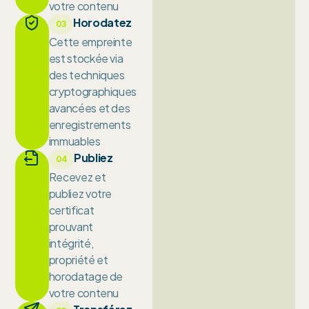
votre contenu
Horodatez
03
Cette empreinte
est stockée via
des techniques
cryptographiques
avancées et des
enregistrements
immuables
Publiez
04
Recevez et
publiez votre
certificat
prouvant
intégrité,
propriété et
horodatage de
votre contenu