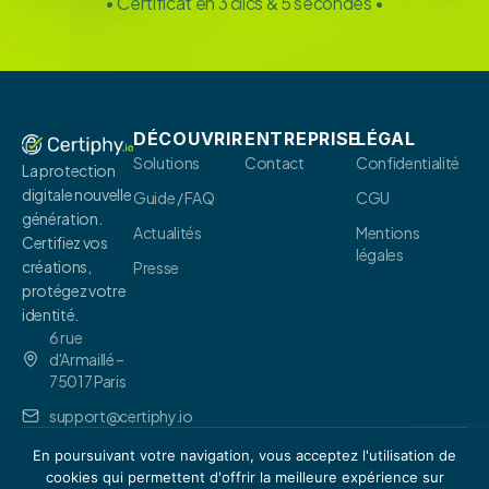
• Certificat en 3 clics & 5 secondes •
DÉCOUVRIR
ENTREPRISE
LÉGAL
Solutions
Contact
Confidentialité
La protection
digitale nouvelle
Guide / FAQ
CGU
génération.
Actualités
Mentions
Certifiez vos
légales
créations,
Presse
protégez votre
identité.
6 rue
d'Armaillé –
75017 Paris
support@certiphy.io
En poursuivant votre navigation, vous acceptez l'utilisation de
© 2026 Certiphy.
io
.-
All
rights
cookies qui permettent d'offrir la meilleure expérience sur