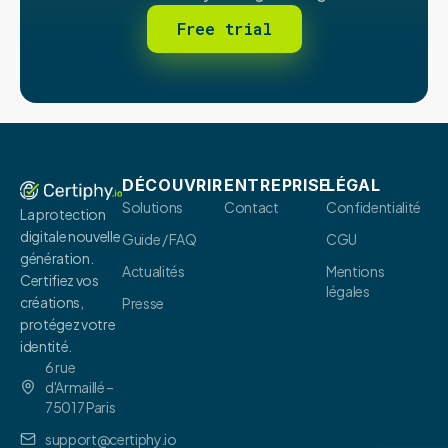
Free trial
DÉCOUVRIR
ENTREPRISE
LÉGAL
Solutions
Contact
Confidentialité
La protection
digitale nouvelle
Guide / FAQ
CGU
génération.
Actualités
Mentions
Certifiez vos
légales
créations,
Presse
protégez votre
identité.
6 rue
d'Armaillé –
75017 Paris
support@certiphy.io